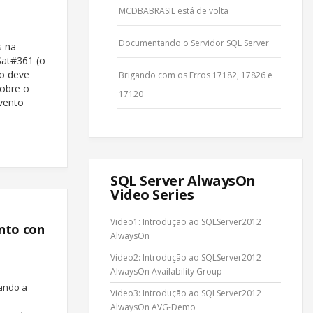
MCDBABRASIL está de volta
Documentando o Servidor SQL Server
 na
Sat#361 (o
ão deve
Brigando com os Erros 17182, 17826 e
sobre o
17120
evento
SQL Server AlwaysOn
Video Series
Video1: Introdução ao SQLServer2012
ento con
AlwaysOn
Video2: Introdução ao SQLServer2012
AlwaysOn Availability Group
gando a
Video3: Introdução ao SQLServer2012
AlwaysOn AVG-Demo