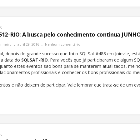
S
12-RIO: A busca pelo conhecimento continua JUNHO
inheiro
abril 29, 2016
Nenhum comentário
al, depois do grande sucesso que foi o SQLSat #488 em Joinvile, est
 a data do
SQLSAT-RIO
. Para vocês que já participaram de algum S
uanto estes eventos são bons para se manterem atualizados, melho
elacionamentos profissionais e conhecer os bons profissionais do me
entos e não deixem de participar. Vale lembrar que trata-se de um ev
S