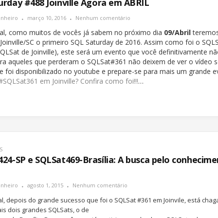
rday #488 Joinville Agora em ABRIL
inheiro
março 10, 2016
Nenhum comentário
al, como muitos de vocês já sabem no próximo dia
09/Abril
teremos
 Joinville/SC o primeiro SQL Saturday de 2016. Assim como foi o SQL
SQLSat de Joinville), este será um evento que você definitivamente n
ara aqueles que perderam o SQLSat#361 não deixem de ver o vídeo 
e foi disponibilizado no youtube e prepare-se para mais um grande 
#SQLSat361 em Joinville? Confira como foi!!!
…
S
24-SP e SQLSat469-Brasília: A busca pelo conhecim
inheiro
agosto 1, 2015
Nenhum comentário
l, depois do grande sucesso que foi o SQLSat #361 em Joinvile, está cha
is dois grandes SQLSats, o de