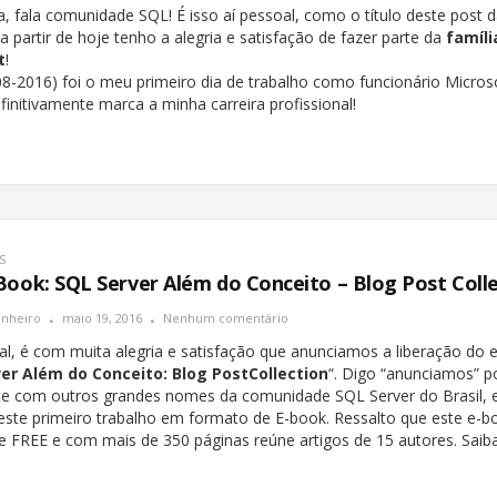
a, fala comunidade SQL! É isso aí pessoal, como o título deste post d
a partir de hoje tenho a alegria e satisfação de fazer parte da
famíli
t
!
08-2016) foi o meu primeiro dia de trabalho como funcionário Micros
finitivamente marca a minha carreira profissional!
S
Book: SQL Server Além do Conceito – Blog Post Coll
inheiro
maio 19, 2016
Nenhum comentário
al, é com muita alegria e satisfação que anunciamos a liberação do 
er Além do Conceito: Blog PostCollection
“. Digo “anunciamos” p
e com outros grandes nomes da comunidade SQL Server do Brasil,
este primeiro trabalho em formato de E-book. Ressalto que este e-b
e FREE e com mais de 350 páginas reúne artigos de 15 autores. Saib