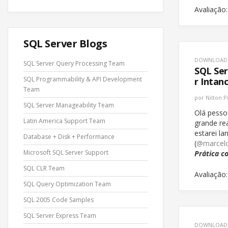
Avaliação:
SQL Server Blogs
DOWNLOAD
SQL Server Query Processing Team
SQL Ser
SQL Programmability & API Development
r Intan
Team
por
Nilton P
SQL Server Manageability Team
Olá pesso
Latin America Support Team
grande re
estarei l
Database + Disk + Performance
(
@marcel
Microsoft SQL Server Support
Prática c
SQL CLR Team
Avaliação:
SQL Query Optimization Team
SQL 2005 Code Samples
SQL Server Express Team
DOWNLOAD