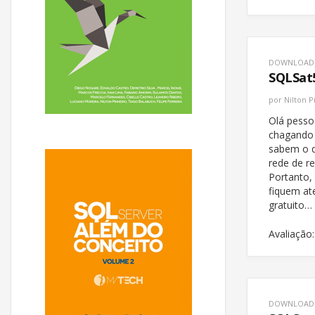
DOWNLOAD
SQLSat5
por
Nilton P
Olá pesso
chagando
sabem o q
rede de r
Portanto,
fiquem at
gratuito…
Avaliação:
DOWNLOAD