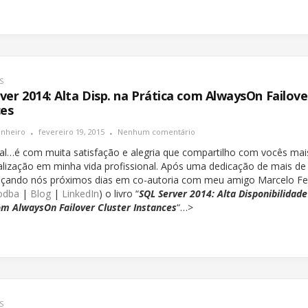
S
ver 2014: Alta Disp. na Prática com AlwaysOn Failove
ces
inheiro
fevereiro 19, 2015
Nenhum comentário
al…é com muita satisfação e alegria que compartilho com vocês ma
alização em minha vida profissional. Após uma dedicação de mais d
ançando nós próximos dias em co-autoria com meu amigo Marcelo F
odba
|
Blog
|
LinkedIn
) o livro “
SQL Server 2014: Alta Disponibilidade
om AlwaysOn Failover Cluster Instances
“…>
S