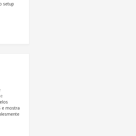
do setup
e
ae
elos
S e mostra
mplesmente