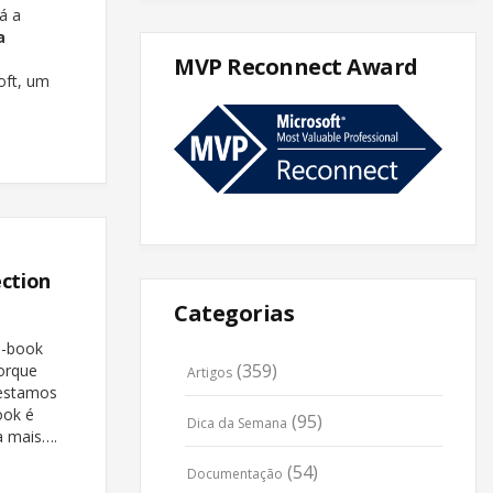
á a
a
MVP Reconnect Award
oft, um
ection
Categorias
e-book
(359)
orque
Artigos
 estamos
ook é
(95)
Dica da Semana
a mais….
(54)
Documentação