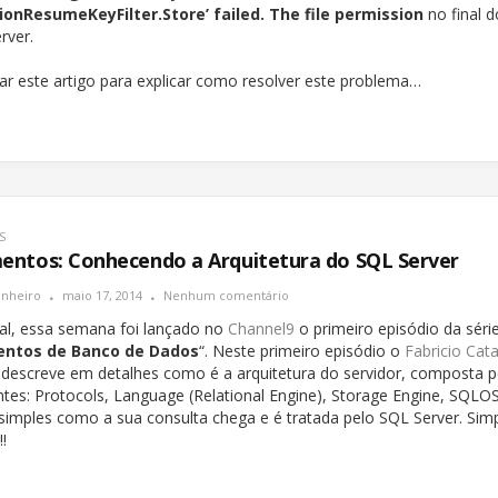
ionResumeKeyFilter.Store’ failed. The file permission
no final 
rver.
iar este artigo para explicar como resolver este problema…
S
ntos: Conhecendo a Arquitetura do SQL Server
inheiro
maio 17, 2014
Nenhum comentário
al, essa semana foi lançado no
Channel9
o primeiro episódio da séri
ntos de Banco de Dados
“. Neste primeiro episódio o
Fabricio Cat
 descreve em detalhes como é a arquitetura do servidor, composta p
es: Protocols, Language (Relational Engine), Storage Engine, SQLO
simples como a sua consulta chega e é tratada pelo SQL Server. Si
!