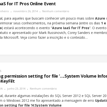
aaS for IT Pros Online Event
inheiro
novembro 26, 2014
Nenhum comentário
al, para aqueles que buscam conhecer um pouco mais sobre
Azure
imorar seus conhecimentos, na próxima semana (entre os dias
1 e
o
) estará acontecendo o evento “
Azure IaaS for IT Pros
“. O evento
ratuito e apresentado por Mark Russinovich, Corey Sanders e membr
da Microsoft. Veja como fazer a inscrição e o conteúdo…
S
g permission setting for file ‘….System Volume Inf
KeyFilt
VA
junho 23, 2014
Nenhum comentário
al, durante algumas instalações do SQL Server 2012 e SQL Server 2
om o Windows 2012 me foi apresentado a mensagem de erro
Updat
on setting for file ‘H:System Volume