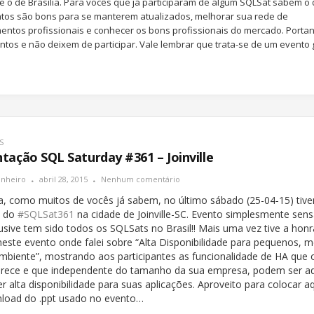
e o de Brasília. Para vocês que já participaram de algum SQLSat sabem o
tos são bons para se manterem atualizados, melhorar sua rede de
entos profissionais e conhecer os bons profissionais do mercado. Portan
ntos e não deixem de participar. Vale lembrar que trata-se de um evento 
S
tação SQL Saturday #361 – Joinville
inheiro
abril 28, 2015
Nenhum comentário
ra, como muitos de vocês já sabem, no último sábado (25-04-15) tiv
o do
#SQLSat361
na cidade de Joinville-SC. Evento simplesmente sens
usive tem sido todos os SQLSats no Brasil!! Mais uma vez tive a honr
neste evento onde falei sobre “Alta Disponibilidade para pequenos, m
mbiente”, mostrando aos participantes as funcionalidade de HA que
erece e que independente do tamanho da sua empresa, podem ser a
r alta disponibilidade para suas aplicações. Aproveito para colocar aq
load do .ppt usado no evento…