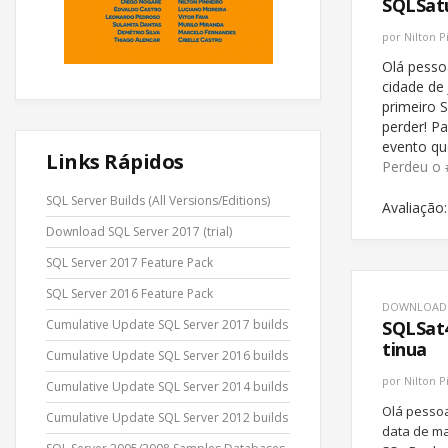
SQLSatu
por
Nilton P
Olá pesso
cidade de
primeiro 
perder! P
evento qu
Links Rápidos
Perdeu o 
SQL Server Builds (All Versions/Editions)
Avaliação:
Download SQL Server 2017 (trial)
SQL Server 2017 Feature Pack
SQL Server 2016 Feature Pack
DOWNLOAD
Cumulative Update SQL Server 2017 builds
SQLSat4
tinua
Cumulative Update SQL Server 2016 builds
por
Nilton P
Cumulative Update SQL Server 2014 builds
Olá pessoa
Cumulative Update SQL Server 2012 builds
data de ma