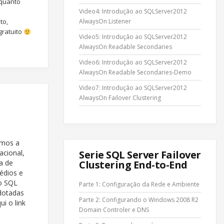
 quanto
Video4: Introdução ao SQLServer2012
AlwaysOn Listener
to,
gratuito
Video5: Introdução ao SQLServer2012
AlwaysOn Readable Secondaries
Video6: Introdução ao SQLServer2012
AlwaysOn Readable Secondaries-Demo
Video7: Introdução ao SQLServer2012
AlwaysOn Failover Clustering
emos a
Serie SQL Server Failover
acional,
Clustering End-to-End
a de
édios e
 o SQL
Parte 1: Configuração da Rede e Ambiente
dotadas
Parte 2: Configurando o Windows 2008 R2
ui o link
Domain Controler e DNS