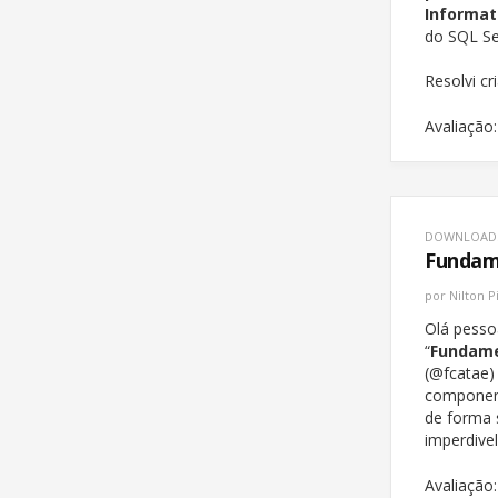
Informat
do SQL Se
Resolvi cr
Avaliação:
DOWNLOAD
Fundame
por
Nilton P
Olá pesso
“
Fundame
(@fcatae)
component
de forma 
imperdivel!
Avaliação: