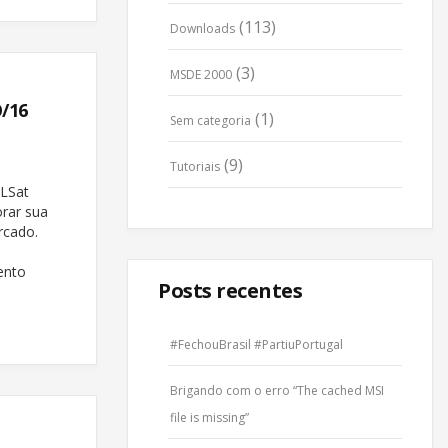
(113)
Downloads
(3)
MSDE 2000
/16
(1)
Sem categoria
(9)
Tutoriais
á
QLSat
rar sua
rcado.
ento
Posts recentes
#FechouBrasil #PartiuPortugal
Brigando com o erro “The cached MSI
file is missing”