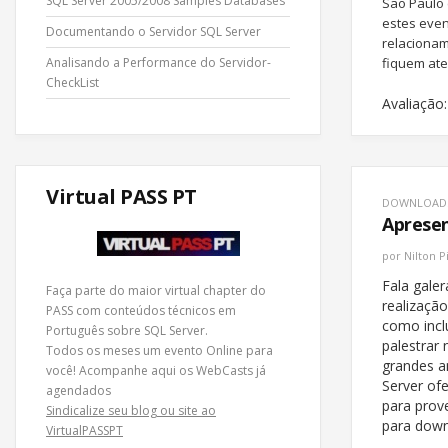
SQL Server 2005/2008 Samples Databases
São Paulo 
estes even
Documentando o Servidor SQL Server
relacionam
Analisando a Performance do Servidor-
fiquem ate
CheckList
Avaliação:
Virtual PASS PT
DOWNLOAD
Apresen
por
Nilton P
Fala gale
Faça parte do maior virtual chapter do
realizaçã
PASS com conteúdos técnicos em
como incl
Português sobre SQL Server.
palestrar 
Todos os meses um evento Online para
grandes a
você! Acompanhe
aqui os WebCasts
já
Server of
agendados
para prove
Sindicalize seu blog ou site ao
para down
VirtualPASSPT