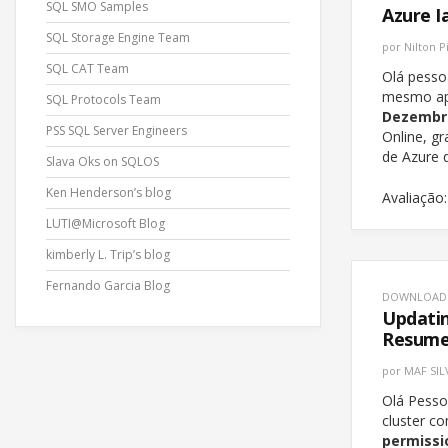
SQL SMO Samples
Azure I
SQL Storage Engine Team
por
Nilton P
SQL CAT Team
Olá pesso
mesmo apr
SQL Protocols Team
Dezembr
PSS SQL Server Engineers
Online, g
de Azure 
Slava Oks on SQLOS
Ken Henderson’s blog
Avaliação:
LUTI@Microsoft Blog
kimberly L. Trip’s blog
Fernando Garcia Blog
DOWNLOAD
Updatin
Resume
por
MAF SIL
Olá Pesso
cluster c
permissi