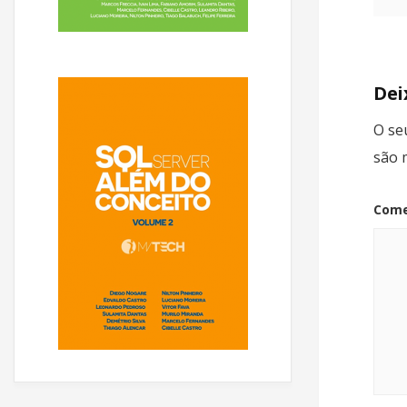
Dei
O se
são 
Come