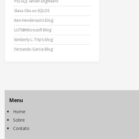
PSS SQL Server Engineers
Slava Oks on SQLOS
Ken Henderson’s blog
LUTI@Microsoft Blog
kimberly L. Trip’s blog
Fernando Garcia Blog
Menu
Home
Sobre
Contato