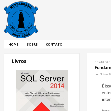
HOME
SOBRE
CONTATO
Livros
DOWNLOAD
Fundame
por
Nilton P
É is
ente
inte