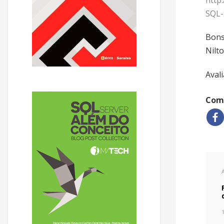
http
SQL-
Bons
Nilt
Avali
Comp