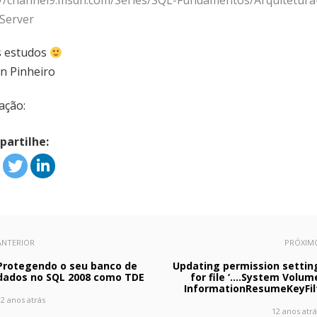
://channel9.msdn.com/Series/SQL-Fundamentos/Arquitetura
Server
 estudos
on Pinheiro
ação:
artilhe:
ANTERIOR
PRÓXIM
Protegendo o seu banco de
Updating permission settin
dados no SQL 2008 como TDE
for file ‘….System Volum
InformationResumeKeyFil
12 anos atrás
12 anos atrá