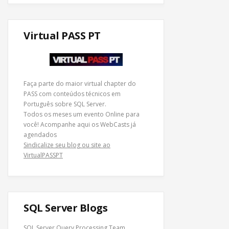
Virtual PASS PT
Faça parte do maior virtual chapter do
PASS com conteúdos técnicos em
Português sobre SQL Server.
Todos os meses um evento Online para
você! Acompanhe
aqui os WebCasts
já
agendados
Sindicalize seu blog ou site ao
VirtualPASSPT
SQL Server Blogs
SQL Server Query Processing Team