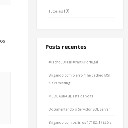
(9)
Tutoriais
ios
Posts recentes
#FechouBrasil #PartiuPortugal
Brigando com o erro “The cached MSI
file is missing”
MCDBABRASIL está de volta
Documentando o Servidor SQL Server
Brigando com os Erros 17182, 17826 e