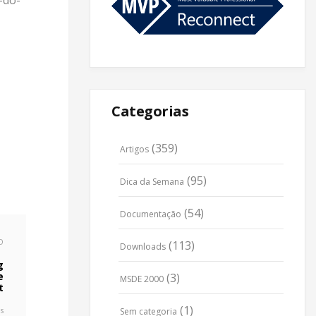
-do-
Categorias
(359)
Artigos
(95)
Dica da Semana
(54)
Documentação
O
(113)
Downloads
g
e
(3)
MSDE 2000
t
(1)
s
Sem categoria