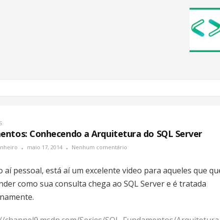
S
ntos: Conhecendo a Arquitetura do SQL Server
inheiro
maio 17, 2014
Nenhum comentário
so aí pessoal, está aí um excelente video para aqueles que q
nder como sua consulta chega ao SQL Server e é tratada
rnamente.