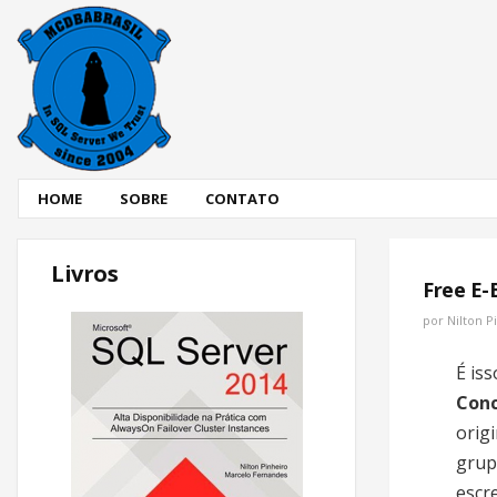
HOME
SOBRE
CONTATO
Livros
Free E-
por
Nilton P
É is
Conc
orig
grup
escr