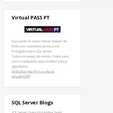
Virtual PASS PT
Faça parte do maior virtual chapter do
PASS com conteúdos técnicos em
Português sobre SQL Server.
Todos os meses um evento Online para
você! Acompanhe
aqui os WebCasts
já
agendados
Sindicalize seu blog ou site ao
VirtualPASSPT
SQL Server Blogs
SQL Server Query Processing Team