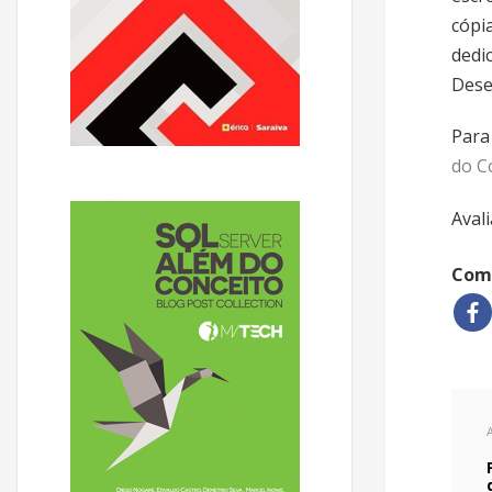
cópi
dedi
Dese
Para
do C
Avali
Comp