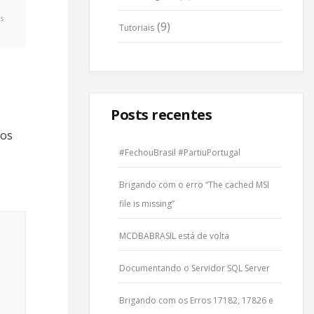
s
(9)
Tutoriais
Posts recentes
ios
#FechouBrasil #PartiuPortugal
Brigando com o erro “The cached MSI
file is missing”
MCDBABRASIL está de volta
Documentando o Servidor SQL Server
Brigando com os Erros 17182, 17826 e