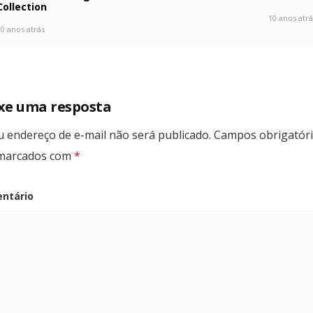
Collection
10 anos atrá
10 anos atrás
xe uma resposta
u endereço de e-mail não será publicado.
Campos obrigatór
marcados com
*
ntário