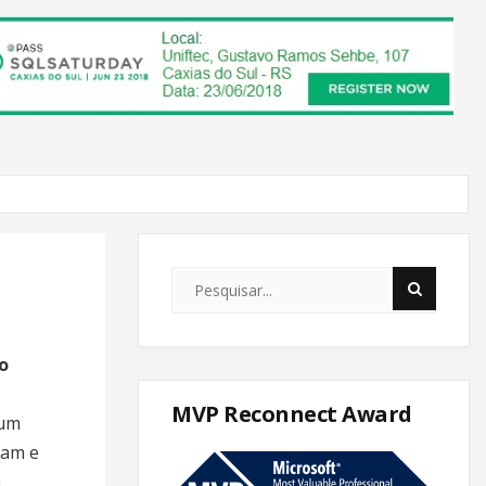
o
MVP Reconnect Award
 um
ram e
a