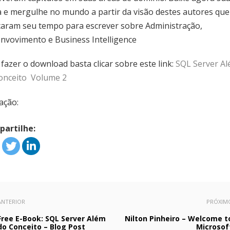
a e mergulhe no mundo a partir da visão destes autores que
caram seu tempo para escrever sobre Administração,
nvovimento e Business Intelligence
 fazer o download basta clicar sobre este link:
SQL Server A
onceito  Volume 2
ação:
artilhe:
ANTERIOR
PRÓXIM
Free E-Book: SQL Server Além
Nilton Pinheiro – Welcome t
do Conceito – Blog Post
Microsof