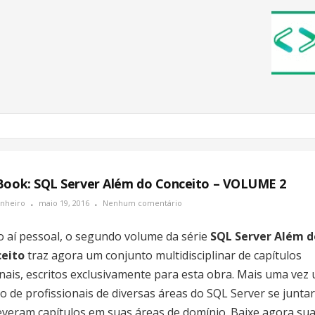
Book: SQL Server Além do Conceito – VOLUME 2
inheiro
maio 19, 2016
Nenhum comentário
so aí pessoal, o segundo volume da série
SQL Server Além d
eito
traz agora um conjunto multidisciplinar de capítulos
inais, escritos exclusivamente para esta obra. Mais uma vez
o de profissionais de diversas áreas do SQL Server se junta
everam capítulos em suas áreas de domínio. Baixe agora su