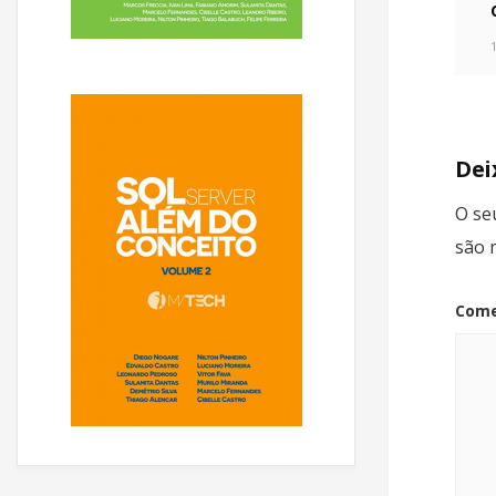
Dei
O se
são 
Come