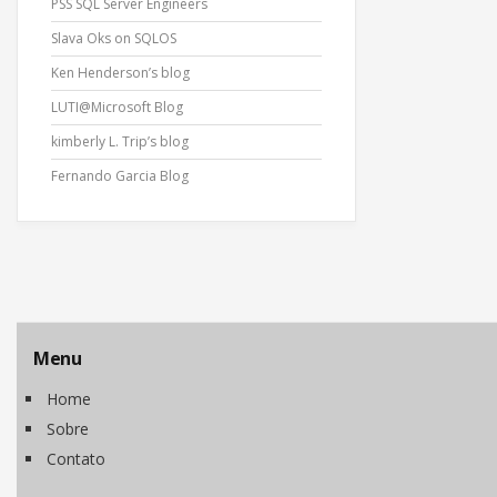
PSS SQL Server Engineers
Slava Oks on SQLOS
Ken Henderson’s blog
LUTI@Microsoft Blog
kimberly L. Trip’s blog
Fernando Garcia Blog
Menu
Home
Sobre
Contato