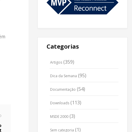
lém
Categorias
(359)
Artigos
(95)
Dica da Semana
(54)
Documentação
(113)
Downloads
(3)
O
MSDE 2000
o
(1)
t
Sem categoria