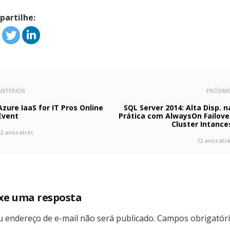
artilhe:
ANTERIOR
PRÓXIM
Azure IaaS for IT Pros Online
SQL Server 2014: Alta Disp. n
Event
Prática com AlwaysOn Failove
Cluster Intance
12 anos atrás
12 anos atrá
xe uma resposta
u endereço de e-mail não será publicado.
Campos obrigatór