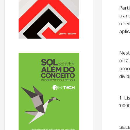
Part
tran
o re
aplic
Nest
órfã
proc
divi
1 
Li
‘000
SEL