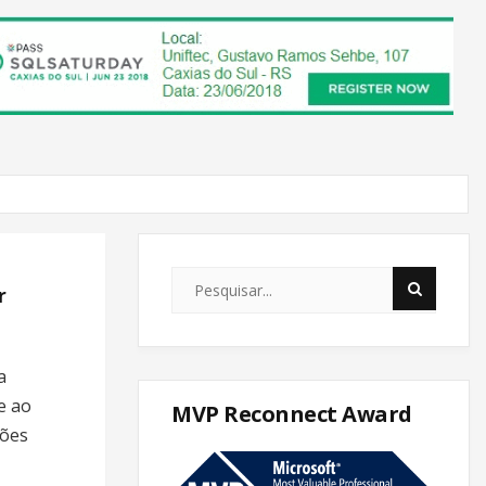
r
a
e ao
MVP Reconnect Award
ções