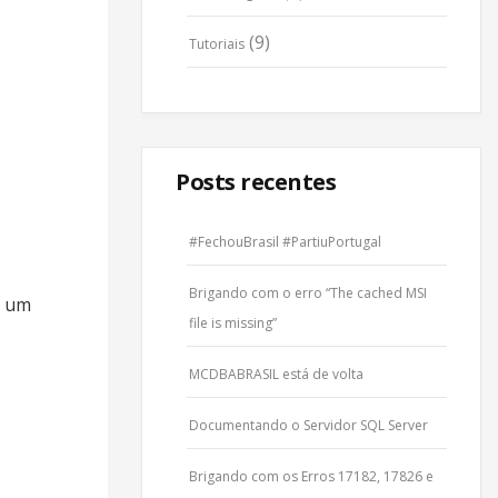
(9)
Tutoriais
Posts recentes
#FechouBrasil #PartiuPortugal
Brigando com o erro “The cached MSI
r um
file is missing”
MCDBABRASIL está de volta
Documentando o Servidor SQL Server
Brigando com os Erros 17182, 17826 e