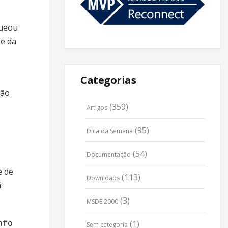
queou
de da
Categorias
ção
(359)
Artigos
(95)
Dica da Semana
(54)
Documentação
e de
(113)
Downloads
:
(3)
MSDE 2000
(1)
nfo
Sem categoria