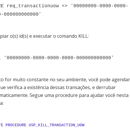
RE req_transactionuow <> ‘00000000-0000-0000-
0-000000000000’
piar o(s) id(s) e executar o comando KILL:
L ‘00000000-0000-0000-0000-000000000000’
sto for muito constante no seu ambiente, você pode agenda
ue verifica a existência dessas transações, e derrubar
maticamente. Segue uma procedure para ajudar você nesta
a:
TE PROCEDURE USP_KILL_TRANSACTION_UOW