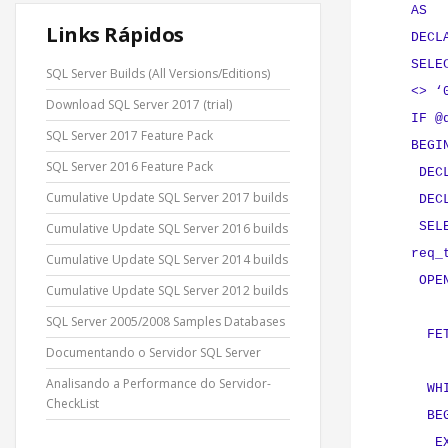
AS
Links Rápidos
DECL
SELE
SQL Server Builds (All Versions/Editions)
<> ‘
Download SQL Server 2017 (trial)
IF @
SQL Server 2017 Feature Pack
BEGI
SQL Server 2016 Feature Pack
DECL
Cumulative Update SQL Server 2017 builds
DECL
SELE
Cumulative Update SQL Server 2016 builds
req_
Cumulative Update SQL Server 2014 builds
OPEN
Cumulative Update SQL Server 2012 builds
SQL Server 2005/2008 Samples Databases
FETC
Documentando o Servidor SQL Server
Analisando a Performance do Servidor-
WHIL
CheckList
BE
EXEC