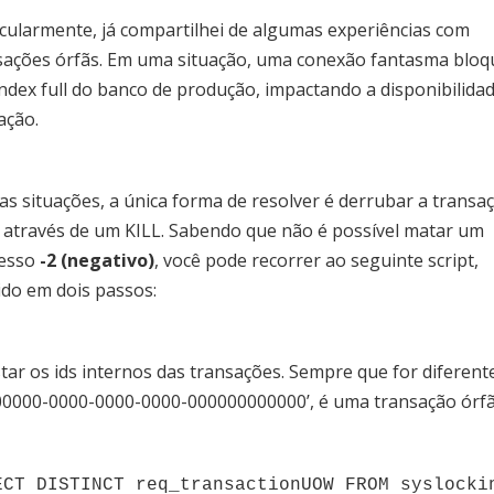
icularmente, já compartilhei de algumas experiências com
sações órfãs. Em uma situação, uma conexão fantasma blo
index full do banco de produção, impactando a disponibilida
ação.
as situações, a única forma de resolver é derrubar a transa
, através de um KILL. Sabendo que não é possível matar um
esso
-2
(negativo)
, você pode recorrer ao seguinte script,
dido em dois passos:
star os ids internos das transações. Sempre que for diferent
00000-0000-0000-0000-000000000000’, é uma transação órfã
ECT DISTINCT req_transactionUOW FROM syslocki