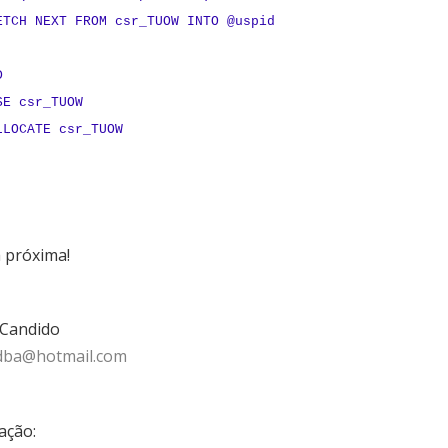
H NEXT FROM csr_TUOW INTO @uspid
D
E csr_TUOW
LOCATE csr_TUOW
a próxima!
 Candido
dba@hotmail.com
ação: