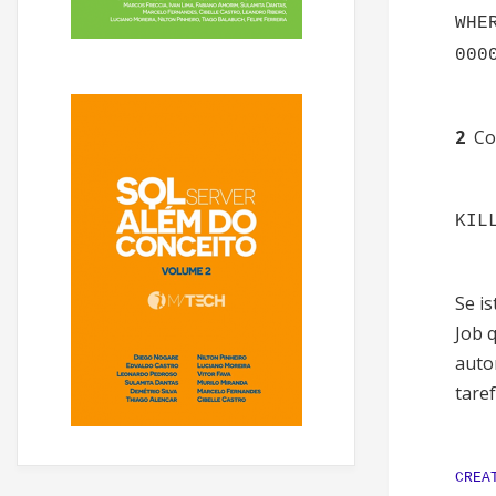
WHE
000
2 
Co
KIL
Se i
Job q
auto
taref
CREA