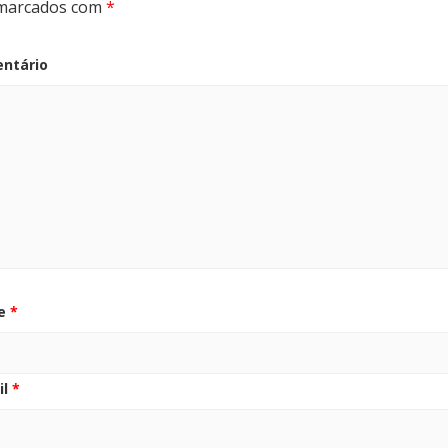
marcados com
*
ntário
e
*
il
*