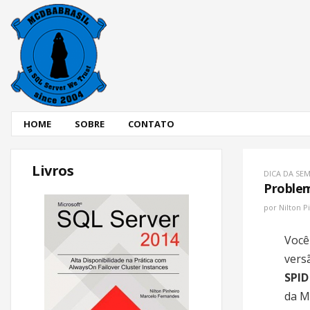
HOME
SOBRE
CONTATO
Livros
DICA DA SE
Problem
por
Nilton P
Você 
vers
SPID
da M