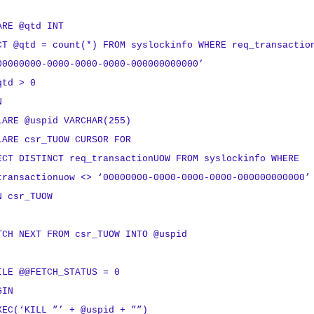
ARE @qtd INT
CT @qtd = count(*) FROM syslockinfo WHERE req_transactio
00000000-0000-0000-0000-000000000000’
qtd > 0
N
ARE @uspid VARCHAR(255)
ARE csr_TUOW CURSOR FOR
CT DISTINCT req_transactionUOW FROM syslockinfo WHERE
transactionuow <> ‘00000000-0000-0000-0000-000000000000’
 csr_TUOW
H NEXT FROM csr_TUOW INTO @uspid
E @@FETCH_STATUS = 0
GIN
(‘KILL ”’ + @uspid + ””)