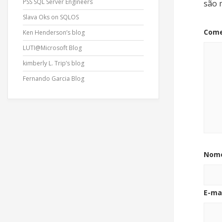
PSS SQL Server Engineers
são 
Slava Oks on SQLOS
Come
Ken Henderson’s blog
LUTI@Microsoft Blog
kimberly L. Trip’s blog
Fernando Garcia Blog
Nom
E-ma