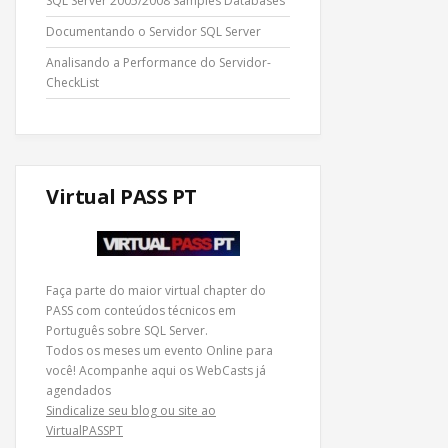
SQL Server 2005/2008 Samples Databases
Documentando o Servidor SQL Server
Analisando a Performance do Servidor-
CheckList
Virtual PASS PT
Faça parte do maior virtual chapter do
PASS com conteúdos técnicos em
Português sobre SQL Server.
Todos os meses um evento Online para
você! Acompanhe
aqui os WebCasts
já
agendados
Sindicalize seu blog ou site ao
VirtualPASSPT