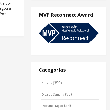
t e por
egou a
Digo
MVP Reconnect Award
Categorias
(359)
Artigos
(95)
Dica da Semana
(54)
Documentação