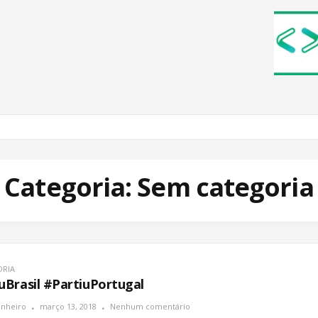
Categoria: Sem categoria
ORIA
Brasil #PartiuPortugal
inheiro
março 13, 2018
Nenhum comentário