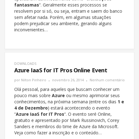
fantasmas
“. Geralmente esses processos se
resolvem por si só, ou seja, entram e saem do banco
sem afetar nada. Porém, em algumas situações
podem prejudicar seu ambiente, gerando alguns
inconvenientes…
DOWNLOADS
Azure IaaS for IT Pros Online Event
por
Nilton Pinheiro
novembro 26, 2014
Nenhum comentário
Olá pessoal, para aqueles que buscam conhecer um
pouco mais sobre
Azure
ou mesmo aprimorar seus
conhecimentos, na próxima semana (entre os dias
1 e
4 de Dezembro
) estará acontecendo o evento
“
Azure IaaS for IT Pros
“. O evento seré Online,
gratuito e apresentado por Mark Russinovich, Corey
Sanders e membros do time de Azure da Microsoft.
Veja como fazer a inscrição e o conteúdo…