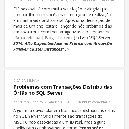
por
Nilton Pinheiro
fevereiro 19, 2015
Nenhum comentário
Olá pessoal…é com muita satisfação e alegria que
compartilho com vocês mais uma grande realização
em minha vida profissional. Após uma dedicação de
mais de um ano, estarei lançando nós próximos dias
em co-autoria com meu amigo Marcelo Fernandes
(
@marcelodba
|
Blog
|
LinkedIn
) o livro “
SQL Server
2014: Alta Disponibilidade na Prática com AlwaysOn
Failover Cluster Instances
“…>
DICA DA SEMANA
Problemas com Transações Distribuídas
Órfãs no SQL Server
por
Nilton Pinheiro
janeiro 30, 2015
Nenhum comentário
Alguém já ouviu falar em transações distribuídas órfãs
no SQL Server? Oficialmente são transações do
MSDTC não associadas a um ID real, mas alguns
apelidaram carinhosamente como “
transações