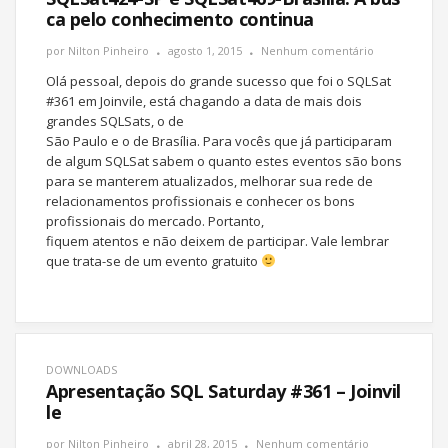
ca pelo conhecimento continua
por
Nilton Pinheiro
agosto 1, 2015
Nenhum comentário
Olá pessoal, depois do grande sucesso que foi o SQLSat
#361 em Joinvile, está chagando a data de mais dois
grandes SQLSats, o de
São Paulo e o de Brasília. Para vocês que já participaram
de algum SQLSat sabem o quanto estes eventos são bons
para se manterem atualizados, melhorar sua rede de
relacionamentos profissionais e conhecer os bons
profissionais do mercado. Portanto,
fiquem atentos e não deixem de participar. Vale lembrar
que trata-se de um evento gratuito
DOWNLOADS
Apresentação SQL Saturday #361 – Joinvil
le
por
Nilton Pinheiro
abril 28, 2015
Nenhum comentário