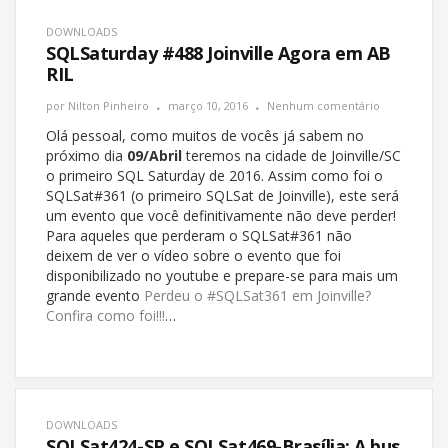
DOWNLOADS
SQLSaturday #488 Joinville Agora em AB
RIL
por
Nilton Pinheiro
março 10, 2016
Nenhum comentário
Olá pessoal, como muitos de vocês já sabem no
próximo dia
09/Abril
teremos na cidade de Joinville/SC
o primeiro SQL Saturday de 2016. Assim como foi o
SQLSat#361 (o primeiro SQLSat de Joinville), este será
um evento que você definitivamente não deve perder!
Para aqueles que perderam o SQLSat#361 não
deixem de ver o vídeo sobre o evento que foi
disponibilizado no youtube e prepare-se para mais um
grande evento
Perdeu o #SQLSat361 em Joinville?
Confira como foi!!!
…
DOWNLOADS
SQLSat424-SP e SQLSat469-Brasília: A bus