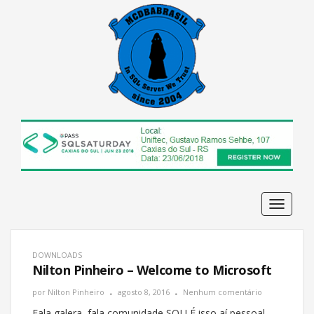
Navega
DOWNLOADS
Nilton Pinheiro – Welcome to Microsoft
por
Nilton Pinheiro
agosto 8, 2016
Nenhum comentário
Fala galera, fala comunidade SQL! É isso aí pessoal,