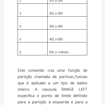
2
101 a
200
3
201 a
300
4
301 a
400
5
401 a
500
6
501 a
+infinito
Este comando cria uma função de
partição chamada de particao_funcao
que é aplicado a um tipo de dados
inteiro. A clausula RANGE LEFT
especifica o ponto de limite definido
para a partição à esquerda e para a