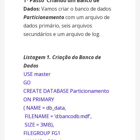
1º Passo  Criando um Banco de
Dados:
Vamos criar o banco de dados
Particionamento
com um arquivo de
dados primário, seis arquivos
secundários e um arquivo de log.
Listagem 1. Criação do Banco de
Dados
USE master
GO
CREATE DATABASE Particionamento
ON PRIMARY
( NAME = db_data,
FILENAME = ‘d:bancodb.mdf’,
SIZE = 3MB),
FILEGROUP FG1