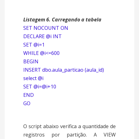
Listagem 6. Carregando a tabela
SET NOCOUNT ON
DECLARE @i INT
SET @i=1
WHILE @i<=600
BEGIN
INSERT dbo.aula_particao (aula_id)
select @i
SET @i=@i+10
END
GO
O script abaixo verifica a quantidade de
registros por partição. A VIEW