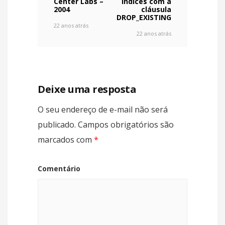
Center Labs –
índices com a
2004
cláusula
DROP_EXISTING
22 anos atrás
22 anos atrás
Deixe uma resposta
O seu endereço de e-mail não será
publicado.
Campos obrigatórios são
marcados com
*
Comentário