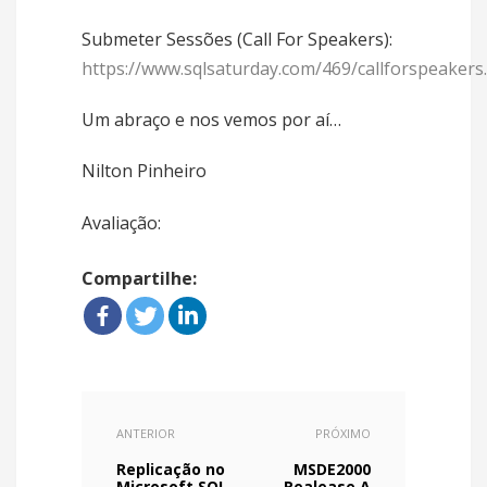
Submeter Sessões (Call For Speakers):
https://www.sqlsaturday.com/469/callforspeakers
Um abraço e nos vemos por aí…
Nilton Pinheiro
Avaliação:
Compartilhe:
ANTERIOR
PRÓXIMO
Replicação no
MSDE2000
Microsoft SQL
Realease A