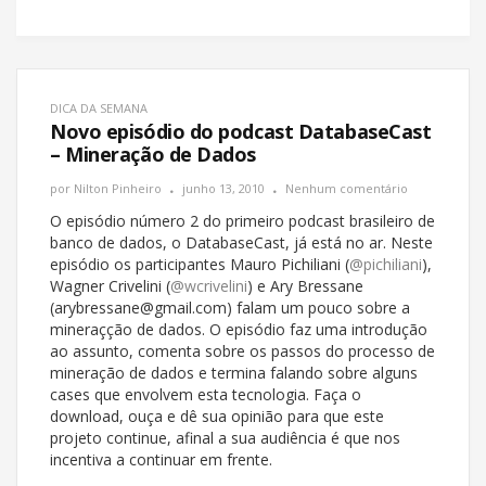
DICA DA SEMANA
Novo episódio do podcast DatabaseCast
– Mineração de Dados
por
Nilton Pinheiro
junho 13, 2010
Nenhum comentário
O episódio número 2 do primeiro podcast brasileiro de
banco de dados, o DatabaseCast, já está no ar. Neste
episódio os participantes Mauro Pichiliani (
@pichiliani
),
Wagner Crivelini (
@wcrivelini
) e Ary Bressane
(arybressane@gmail.com) falam um pouco sobre a
mineraçção de dados. O episódio faz uma introdução
ao assunto, comenta sobre os passos do processo de
mineração de dados e termina falando sobre alguns
cases que envolvem esta tecnologia. Faça o
download, ouça e dê sua opinião para que este
projeto continue, afinal a sua audiência é que nos
incentiva a continuar em frente.