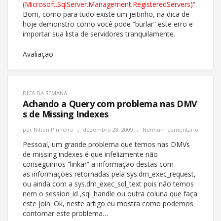
(Microsoft.SqlServer.Management.RegisteredServers)
“.
Bom, como para tudo existe um jeitinho, na dica de
hoje demonstro como você pode “burlar” este erro e
importar sua lista de servidores tranquilamente.
Avaliação:
DICA DA SEMANA
Achando a Query com problema nas DMV
s de Missing Indexes
por
Nilton Pinheiro
dezembro 28, 2009
Nenhum comentário
Pessoal, um grande problema que temos nas DMVs
de missing indexes é que infelizmente não
conseguimos “linkar” a informação destas com
as informações retornadas pela sys.dm_exec_request,
ou ainda com a sys.dm_exec_sql_text pois não temos
nem o session_id ,sql_handle ou outra coluna que faça
este join. Ok, neste artigo eu mostra como podemos
contornar este problema…