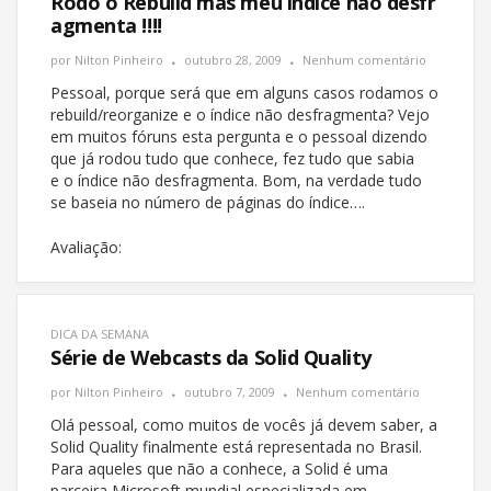
Rodo o Rebuild mas meu índice não desfr
agmenta !!!!
por
Nilton Pinheiro
outubro 28, 2009
Nenhum comentário
Pessoal, porque será que em alguns casos rodamos o
rebuild/reorganize e o índice não desfragmenta? Vejo
em muitos fóruns esta pergunta e o pessoal dizendo
que já rodou tudo que conhece, fez tudo que sabia
e o índice não desfragmenta. Bom, na verdade tudo
se baseia no número de páginas do índice….
Avaliação:
DICA DA SEMANA
Série de Webcasts da Solid Quality
por
Nilton Pinheiro
outubro 7, 2009
Nenhum comentário
Olá pessoal, como muitos de vocês já devem saber, a
Solid Quality finalmente está representada no Brasil.
Para aqueles que não a conhece, a Solid é uma
parceira Microsoft mundial especializada em