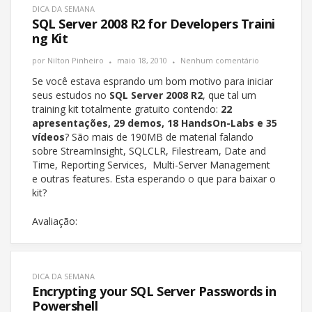
DICA DA SEMANA
SQL Server 2008 R2 for Developers Traini
ng Kit
por
Nilton Pinheiro
maio 18, 2010
Nenhum comentário
Se você estava esprando um bom motivo para iniciar
seus estudos no
SQL Server 2008 R2
, que tal um
training kit totalmente gratuito contendo:
22
apresentações, 29 demos, 18 HandsOn-Labs e 35
vídeos
? São mais de 190MB de material falando
sobre StreamInsight, SQLCLR, Filestream, Date and
Time, Reporting Services, Multi-Server Management
e outras features. Esta esperando o que para baixar o
kit?
Avaliação:
DICA DA SEMANA
Encrypting your SQL Server Passwords in
Powershell