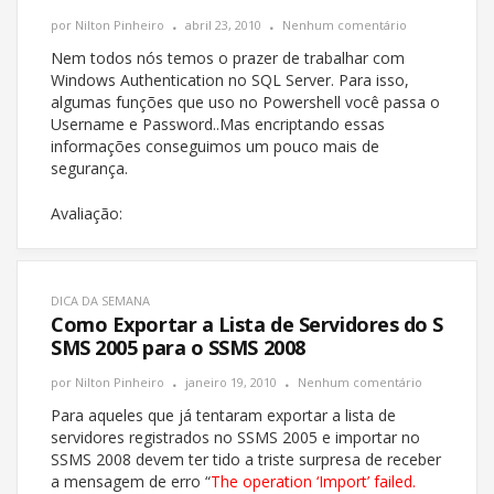
por
Nilton Pinheiro
abril 23, 2010
Nenhum comentário
Nem todos nós temos o prazer de trabalhar com
Windows Authentication no SQL Server. Para isso,
algumas funções que uso no Powershell você passa o
Username e Password..Mas encriptando essas
informações conseguimos um pouco mais de
segurança.
Avaliação:
DICA DA SEMANA
Como Exportar a Lista de Servidores do S
SMS 2005 para o SSMS 2008
por
Nilton Pinheiro
janeiro 19, 2010
Nenhum comentário
Para aqueles que já tentaram exportar a lista de
servidores registrados no SSMS 2005 e importar no
SSMS 2008 devem ter tido a triste surpresa de receber
a mensagem de erro “
The operation ‘Import’ failed.