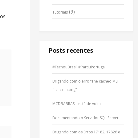
(9)
Tutoriais
ios
Posts recentes
#FechouBrasil #PartiuPortugal
Brigando com o erro “The cached MSI
file is missing”
MCDBABRASIL está de volta
Documentando o Servidor SQL Server
Brigando com os Erros 17182, 17826 e