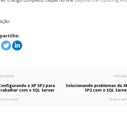
ler o atigo completo, clique no link
Beyond the Upsizing Wi
ação:
artilhe:
ANTERIOR
PRÓXIM
Configurando o XP SP2 para
Solucionando problemas do X
trabalhar com o SQL Server
SP2 com o SQL Serve
22 anos atrás
22 anos atrá