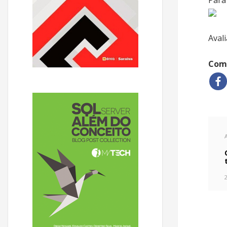
Para 
Avali
Comp