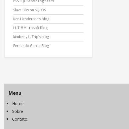
PSS SQL Server Engineers
Slava Oks on SQLOS
Ken Henderson’s blog
LUTI@Microsoft Blog
kimberly L. Trip’s blog
Fernando Garcia Blog
Menu
Home
Sobre
Contato