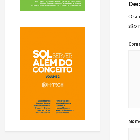
Dei
O se
são 
Come
Nom