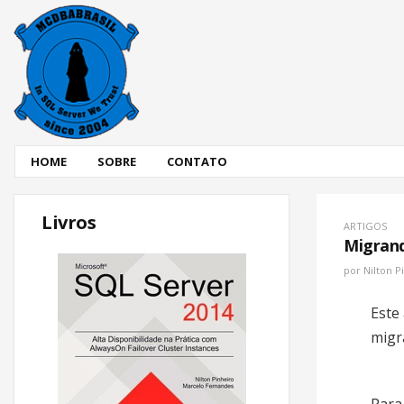
HOME
SOBRE
CONTATO
Livros
ARTIGOS
Migrand
por
Nilton P
Este
migr