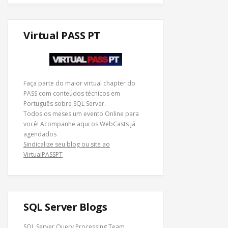
Virtual PASS PT
Faça parte do maior virtual chapter do
PASS com conteúdos técnicos em
Português sobre SQL Server.
Todos os meses um evento Online para
você! Acompanhe
aqui os WebCasts
já
agendados
Sindicalize seu blog ou site ao
VirtualPASSPT
SQL Server Blogs
SQL Server Query Processing Team