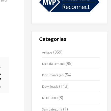
zard
Categorias
(359)
Artigos
(95)
Dica da Semana
O
(54)
P
Documentação
r
(113)
Downloads
s
(3)
MSDE 2000
(1)
Sem categoria