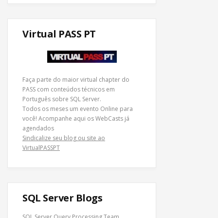
Virtual PASS PT
Faça parte do maior virtual chapter do
PASS com conteúdos técnicos em
Português sobre SQL Server.
Todos os meses um evento Online para
você! Acompanhe
aqui os WebCasts
já
agendados
Sindicalize seu blog ou site ao
VirtualPASSPT
SQL Server Blogs
SQL Server Query Processing Team