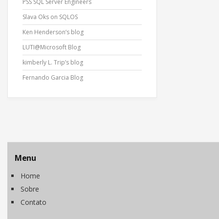
PSS SQL Server Engineers
Slava Oks on SQLOS
Ken Henderson’s blog
LUTI@Microsoft Blog
kimberly L. Trip’s blog
Fernando Garcia Blog
Menu
Home
Sobre
Contato