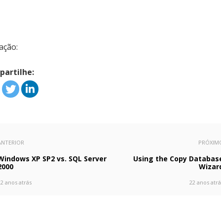
ação:
artilhe:
ANTERIOR
PRÓXIM
Windows XP SP2 vs. SQL Server
Using the Copy Databas
2000
Wizar
22 anos atrás
22 anos atrá