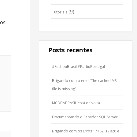
(9)
Tutoriais
ios
Posts recentes
#FechouBrasil #PartiuPortugal
Brigando com o erro “The cached MSI
file is missing”
MCDBABRASIL está de volta
Documentando o Servidor SQL Server
Brigando com os Erros 17182, 17826 e