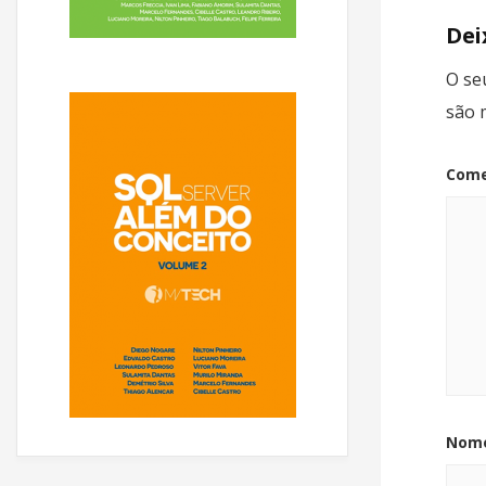
Dei
O se
são 
Come
Nom