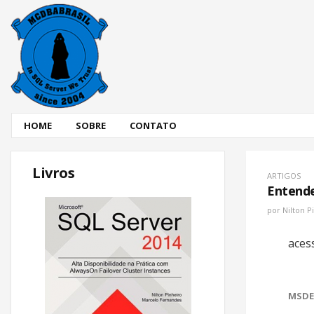
HOME
SOBRE
CONTATO
Livros
ARTIGOS
Entende
por
Nilton P
aces
MSDE2